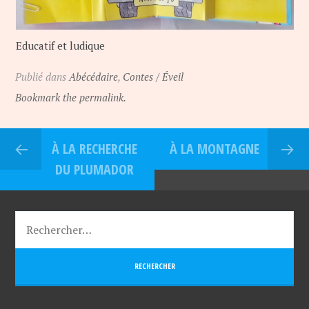
Educatif et ludique
Publié dans
Abécédaire
,
Contes / Éveil
Bookmark the permalink.
À LA RECHERCHE
À LA MONTAGNE
DU PLUMADOR