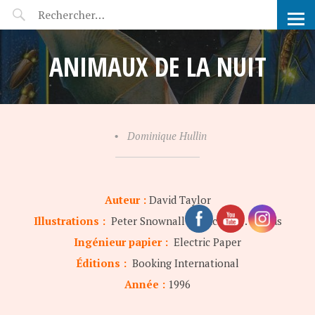
POP-UP FÉERIE
ANIMAUX DE LA NUIT
•
Dominique Hullin
Auteur :
David Taylor
Illustrations :
Peter Snownall & Michael J. Woods
Ingénieur papier :
Electric Paper
Éditions :
Booking International
Année :
1996