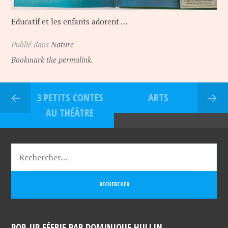
Educatif et les enfants adorent …
Publié dans
Nature
Bookmark the permalink.
3 PETITS CONTES
ARTS
AU THÉÂTRE
POP-UP FÉERIE PAR DOMINIQUE HULLIN