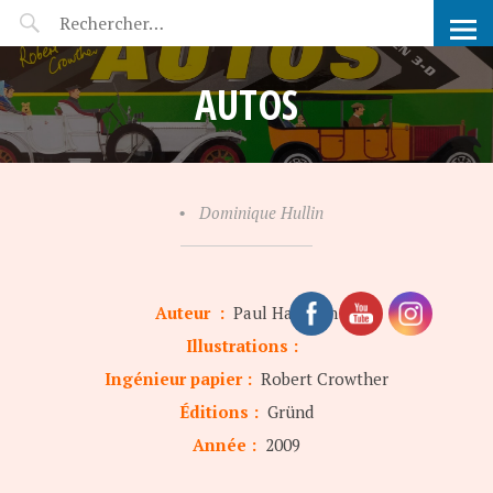
POP-UP FÉERIE
AUTOS
•
Dominique Hullin
Auteur :
Paul Harrison
Illustrations :
Ingénieur papier :
Robert Crowther
Éditions :
Gründ
Année :
2009