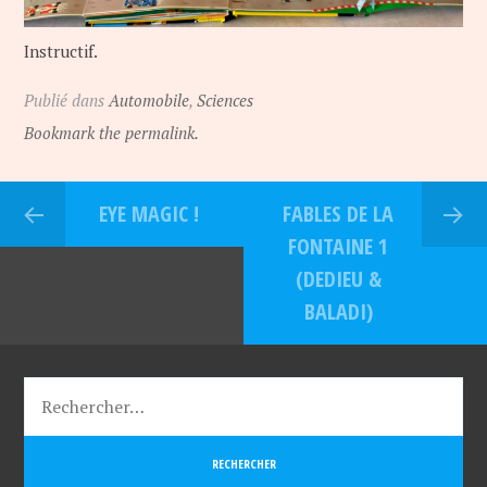
Instructif.
Publié dans
Automobile
,
Sciences
Bookmark the permalink.
EYE MAGIC !
FABLES DE LA
FONTAINE 1
(DEDIEU &
BALADI)