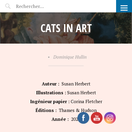
POP-UP FÉERIE
CATS IN ART
•
Dominique Hullin
Auteur :
Susan Herbert
Illustrations :
Susan Herbert
Ingénieur papier :
Corina Fletcher
Éditions :
Thames & Hudson
Année :
2020