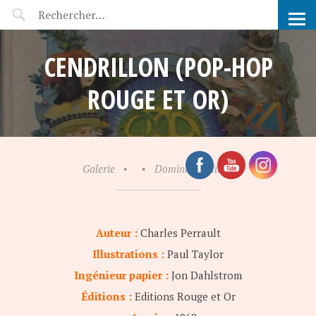
POP-UP FÉERIE
CENDRILLON (POP-HOP
ROUGE ET OR)
Galerie
•
•
Dominique Hullin
Auteur :
Charles Perrault
Illustrations :
Paul Taylor
Ingénieur papier :
Jon Dahlstrom
Éditions :
Editions Rouge et Or