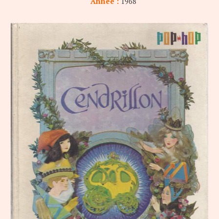
Année :
1968