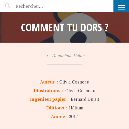
POP-UP FÉERIE
COMMENT TU DORS ?
•
Dominique Hullin
Auteur :
Olivia Cosneau
Illustrations :
Olivia Cosneau
Ingénieur papier :
Bernard Duisit
Éditions :
Hélium
Année :
2017