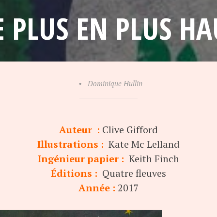
E PLUS EN PLUS HA
•
Dominique Hullin
Auteur :
Clive Gifford
Illustrations :
Kate Mc Lelland
Ingénieur papier :
Keith Finch
Éditions :
Quatre fleuves
Année :
2017