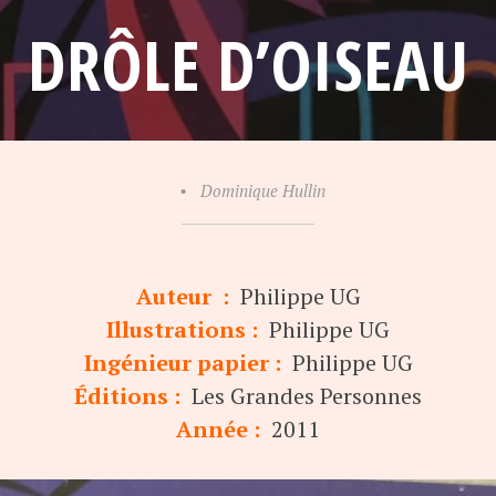
DRÔLE D’OISEAU
•
Dominique Hullin
Auteur :
Philippe UG
Illustrations :
Philippe UG
Ingénieur papier :
Philippe UG
Éditions :
Les Grandes Personnes
Année :
2011