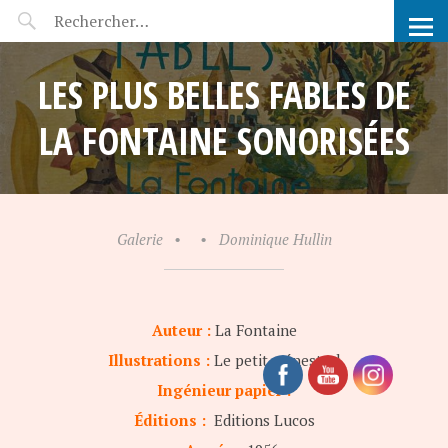
POP-UP FÉERIE
LES PLUS BELLES FABLES DE
LA FONTAINE SONORISÉES
Galerie
•
•
Dominique Hullin
Auteur :
La Fontaine
Illustrations :
Le petit ménestrel
Ingénieur papier :
Éditions :
Editions Lucos