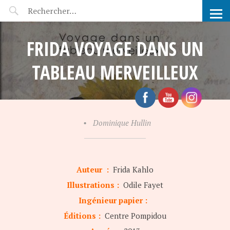
POP-UP FÉERIE
FRIDA VOYAGE DANS UN
TABLEAU MERVEILLEUX
•
Dominique Hullin
Auteur :
Frida Kahlo
Illustrations :
Odile Fayet
Ingénieur papier :
Éditions :
Centre Pompidou