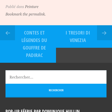
Publié dans
Peinture
Bookmark the permalink.
CONTES ET
I TRESORI DI
LÉGENDES DU
VENEZIA
GOUFFRE DE
PADIRAC
POP-UP FÉERIE PAR DOMINIQUE HULLIN