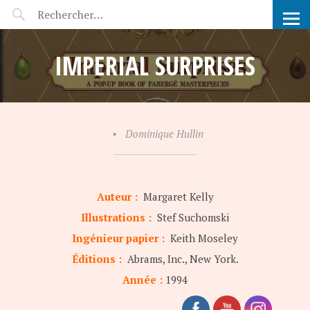
POP-UP FÉERIE
IMPERIAL SURPRISES
•
Dominique Hullin
Auteur :
Margaret Kelly
Illustrations :
Stef Suchomski
Ingénieur papier :
Keith Moseley
Éditions :
Abrams, Inc., New York.
Année :
1994