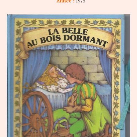
Année :
1975