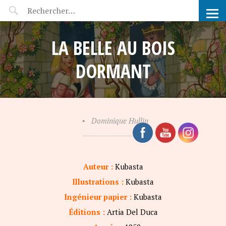
POP-UP FÉERIE
LA BELLE AU BOIS
DORMANT
•
Dominique Hullin
Auteur :
Kubasta
Illustrations :
Kubasta
Ingénieur papier :
Kubasta
Éditions :
Artia Del Duca