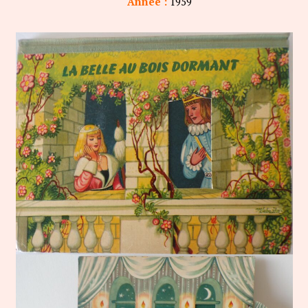
Année :
1959