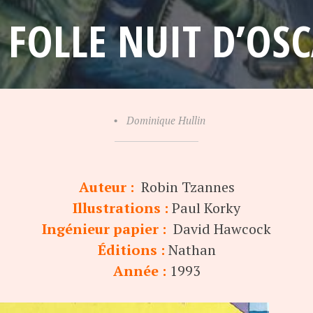
 FOLLE NUIT D’OS
•
Dominique Hullin
Auteur :
Robin Tzannes
Illustrations :
Paul Korky
Ingénieur papier :
David Hawcock
Éditions :
Nathan
Année :
1993