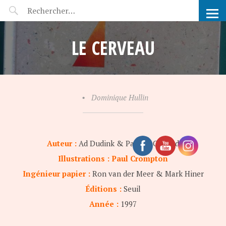
POP-UP FÉERIE
LE CERVEAU
•
Dominique Hullin
Auteur :
Ad Dudink & Pamela Clifford
Illustrations : Paul Crompton
Ingénieur papier :
Ron van der Meer & Mark Hiner
Éditions :
Seuil
Année :
1997