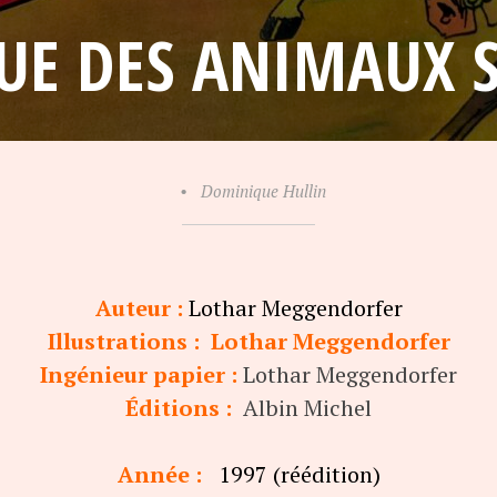
QUE DES ANIMAUX 
•
Dominique Hullin
Auteur :
Lothar Meggendorfer
Illustrations
: Lothar Meggendorfer
Ingénieur papier :
Lothar Meggendorfer
Éditions :
Albin Michel
Année :
1997 (réédition)