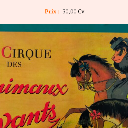
Prix :
30,00
€v