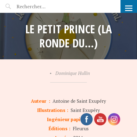
POP-UP FÉERIE
LE PETIT PRINCE (LA
RONDE DU…)
•
Dominique Hullin
Auteur :
Antoine de Saint Exupéry
Illustrations :
Saint Exupéry
Ingénieur papier :
Éditions :
Fleurus