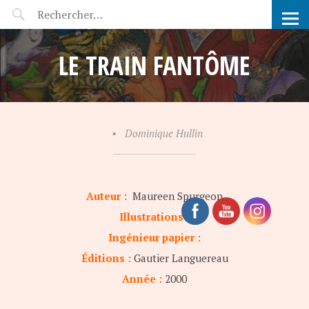
POP-UP FÉERIE
LE TRAIN FANTÔME
•
Dominique Hullin
Auteur :
Maureen Spurgeon
Illustrations :
Ingénieur papier :
Éditions :
Gautier Languereau
Année :
2000