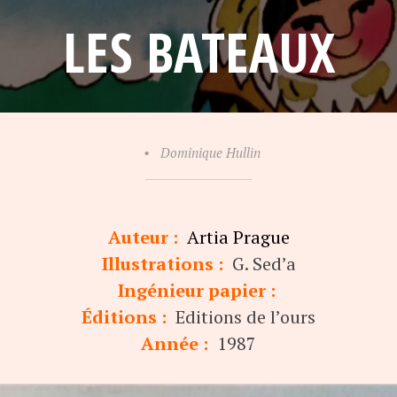
LES BATEAUX
•
Dominique Hullin
Auteur :
Artia Prague
Illustrations :
G. Sed’a
Ingénieur papier :
Éditions :
Editions de l’ours
Année :
1987