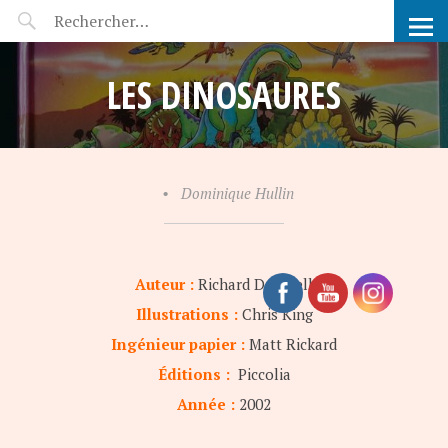
POP-UP FÉERIE
LES DINOSAURES
•
Dominique Hullin
Auteur :
Richard Deverell
Illustrations :
Chris King
Ingénieur papier :
Matt Rickard
Éditions :
Piccolia
Année :
2002