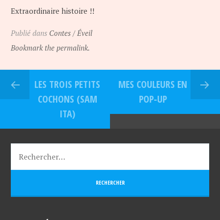
Extraordinaire histoire !!
Publié dans
Contes / Éveil
Bookmark the permalink.
LES TROIS PETITS
MES COULEURS EN
COCHONS (SAM
POP-UP
ITA)