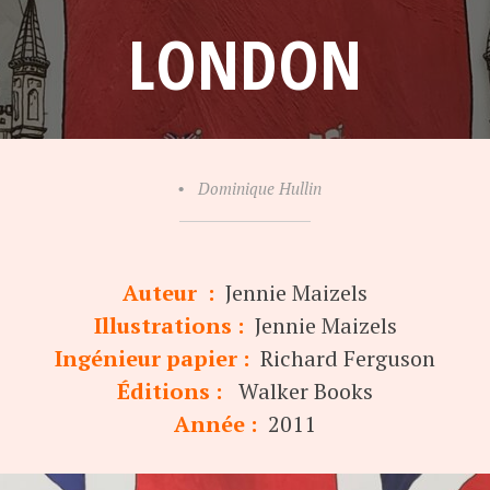
LONDON
•
Dominique Hullin
Auteur :
Jennie Maizels
Illustrations :
Jennie Maizels
Ingénieur papier :
Richard Ferguson
Éditions :
Walker Books
Année :
2011