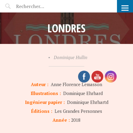
POP-UP FÉERIE
LONDRES
•
Dominique Hullin
Auteur :
Anne Florence Lemasson
Illustrations :
Dominique Ehrhard
Ingénieur papier :
Dominique Ehrhartd
Éditions :
Les Grandes Personnes
Année :
2018