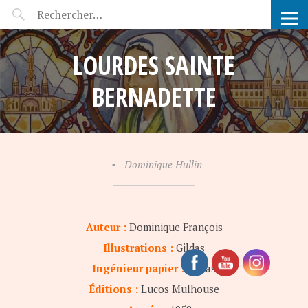
POP-UP FÉERIE
LOURDES SAINTE
BERNADETTE
•
Dominique Hullin
Auteur :
Dominique François
Illustrations :
Gildas
Ingénieur papier :
Gildas
Éditions :
Lucos Mulhouse