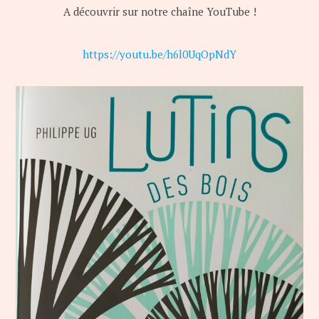
A découvrir sur notre chaîne YouTube !
https://youtu.be/h6l0UqOpNdY