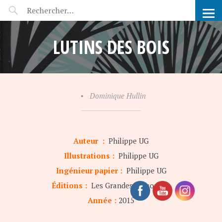
POP-UP FÉERIE
LUTINS DES BOIS
•
Dominique Hullin
Auteur :
Philippe UG
Illustrations :
Philippe UG
Ingénieur papier :
Philippe UG
Éditions :
Les Grandes Personnes
Année :
2015