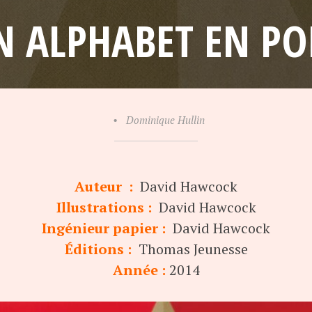
 ALPHABET EN PO
•
Dominique Hullin
Auteur :
David Hawcock
Illustrations :
David Hawcock
Ingénieur papier :
David Hawcock
Éditions :
Thomas Jeunesse
Année :
2014