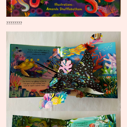
????????