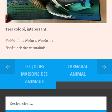
Très coloré, intéressant.
Publié dans
Nature
,
Nautisme
Bookmark the permalink.
LES JOLIES
CARNAVAL
MAISONS DES
ANIMAL
ANIMAUX