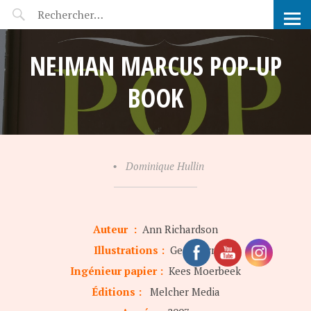
POP-UP FÉERIE
NEIMAN MARCUS POP-UP
BOOK
•
Dominique Hullin
Auteur :
Ann Richardson
Illustrations :
Geof Kern
Ingénieur papier :
Kees Moerbeek
Éditions :
Melcher Media