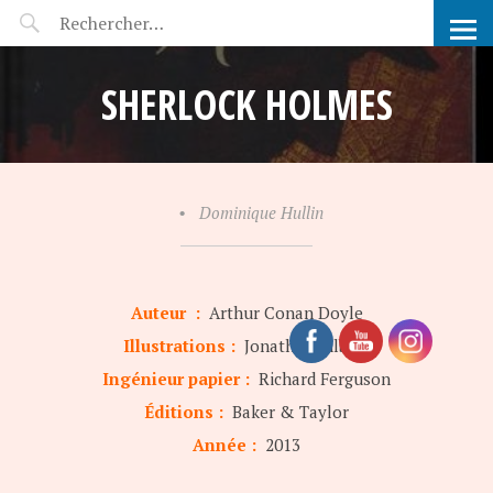
POP-UP FÉERIE
SHERLOCK HOLMES
•
Dominique Hullin
Auteur :
Arthur Conan Doyle
Illustrations :
Jonathan Gilbert
Ingénieur papier :
Richard Ferguson
Éditions :
Baker & Taylor
Année :
2013