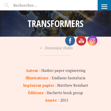
POP-UP FÉERIE
TRANSFORMERS
•
Dominique Hullin
Auteur :
Hasbro paper engineering
Illustrations :
Emiliano Santalucia
Ingénieur papier :
Matthew Reinhart
Éditions :
Hachette book group
Année :
2013