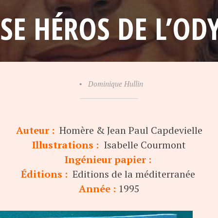
SE HÉROS DE L’OD
•
Dominique Hullin
Auteur :
Homère & Jean Paul Capdevielle
Illustrations :
Isabelle Courmont
Ingénieur papier :
Éditions :
Editions de la méditerranée
Année :
1995