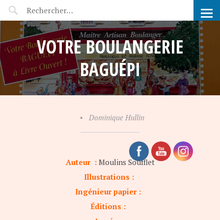
POP-UP FÉERIE
VOTRE BOULANGERIE
BAGUÉPI
•
Dominique Hullin
Auteur :
Moulins Soufflet
Illustrations :
Ingénieur papier :
Éditions :