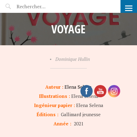
POP-UP FÉERIE
VOYAGE
•
Dominique Hullin
Auteur :
Elena Selena
Illustrations :
Elena Selena
Ingénieur papier :
Elena Selena
Éditions :
Gallimard jeunesse
Année :
2021