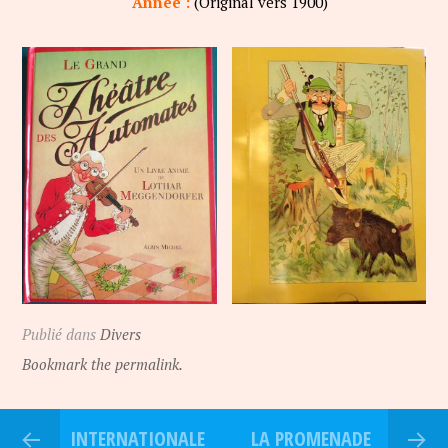
Année :
(Original vers 1900)
Publié dans
Divers
Bookmark the permalink.
INTERNATIONALE
LA PROMENADE